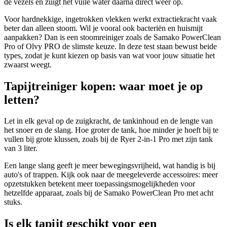
de vezels en zuigt het vuile water daarna direct weer op.
Voor hardnekkige, ingetrokken vlekken werkt extractiekracht vaak
beter dan alleen stoom. Wil je vooral ook bacteriën en huismijt
aanpakken? Dan is een stoomreiniger zoals de Samako PowerClean
Pro of Olvy PRO de slimste keuze. In deze test staan bewust beide
types, zodat je kunt kiezen op basis van wat voor jouw situatie het
zwaarst weegt.
Tapijtreiniger kopen: waar moet je op
letten?
Let in elk geval op de zuigkracht, de tankinhoud en de lengte van
het snoer en de slang. Hoe groter de tank, hoe minder je hoeft bij te
vullen bij grote klussen, zoals bij de Ryer 2-in-1 Pro met zijn tank
van 3 liter.
Een lange slang geeft je meer bewegingsvrijheid, wat handig is bij
auto's of trappen. Kijk ook naar de meegeleverde accessoires: meer
opzetstukken betekent meer toepassingsmogelijkheden voor
hetzelfde apparaat, zoals bij de Samako PowerClean Pro met acht
stuks.
Is elk tapijt geschikt voor een