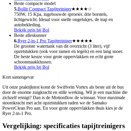
Beste compacte model
5
.
Bollit Compact Tapijtreiniger
★★★★
☆
750W, 15 Kpa, ingebouwde sproeier, drie borstels,
lichtgewicht. Ideaal voor snelle ongelukjes, de trap en
autobekleding.
Bekijk prijs bij Bol
Beste alleskunner
6
.
Ryer 2-in-1 Pro Tapijtreiniger
★★★★★
De grootste watertank van dit overzicht (3 liter), vijf
opzetstukken (ook voor ramen en tegels) en een lang snoer.
De beste keuze voor grote oppervlakken en echt grote
schoonmaakklussen.
Bekijk prijs bij Bol
Kort samengevat
Uit onze praktijktest komt de Swiftvein Vortex als beste uit de bus
door de enorme zuigkracht en stille werking. Wil je een machine die
zichzelf reinigt? Dan is de Motionflow de winnaar. Voor maximale
stoomkracht met acht opzetstukken raden we de Samako
PowerClean Pro aan. En voor grote oppervlakken thuis kies je de
Ryer 2-in-1 Pro.
Vergelijking: specificaties tapijtreinigers