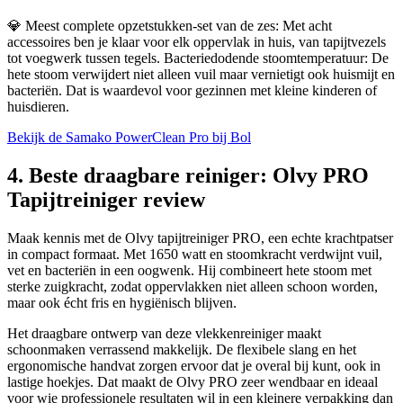
💎
Meest complete opzetstukken-set van de zes: Met acht
accessoires ben je klaar voor elk oppervlak in huis, van tapijtvezels
tot voegwerk tussen tegels. Bacteriedodende stoomtemperatuur: De
hete stoom verwijdert niet alleen vuil maar vernietigt ook huismijt en
bacteriën. Dat is waardevol voor gezinnen met kleine kinderen of
huisdieren.
Bekijk de Samako PowerClean Pro bij Bol
4. Beste draagbare reiniger: Olvy PRO
Tapijtreiniger review
Maak kennis met de Olvy tapijtreiniger PRO, een echte krachtpatser
in compact formaat. Met 1650 watt en stoomkracht verdwijnt vuil,
vet en bacteriën in een oogwenk. Hij combineert hete stoom met
sterke zuigkracht, zodat oppervlakken niet alleen schoon worden,
maar ook écht fris en hygiënisch blijven.
Het draagbare ontwerp van deze vlekkenreiniger maakt
schoonmaken verrassend makkelijk. De flexibele slang en het
ergonomische handvat zorgen ervoor dat je overal bij kunt, ook in
lastige hoekjes. Dat maakt de Olvy PRO zeer wendbaar en ideaal
voor wie professionele resultaten wil in een kleinere verpakking dan