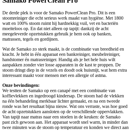
Samako PowerClean Pro
De derde plek is voor de Samako PowerClean Pro. Dit is een
stoomreiniger die echt serieus werk maakt van hygiëne. Met 1800
watt en 100% stoom ruimt hij hardnekkig vuil, vet en bacteriën
moeiteloos op. En dat niet alleen op tapijt: dankzij de acht
meegeleverde opzetstukken gebruik je hem ook op banken,
matrassen, tegels en gordijnen.
Wat de Samako zo sterk maakt, is de combinatie van breedheid en
kracht. Je hebt in één apparaat een bankreiniger, meubelreiniger,
handstomer én matrasreiniger. Handig als je het hele huis wilt
aanpakken zonder vier losse apparaten in de kast te proppen. De
stoom dringt diep in de vezels en doodt ook huismijt, wat hem extra
interessant maakt voor mensen met een allergie of astma.
Onze bevindingen:
We testten de Samako op een canapé met een combinatie van
koffievlekken en ingedroogd kindersap. De stoom had de vlekken
na één behandeling merkbaar lichter gemaakt, en na een tweede
ronde was het resultaat bijna nieuw. Wat ons verraste, was hoe goed
de acht opzetstukken aansloten op de verschillende oppervlakken.
Van tapijt naar matras naar een stoelen in de keuken: de Samako
past zich gewoon aan. Het apparaat wordt snel warm, in minder dan
twee minuten was de stoom op temperatuur en konden we direct aan