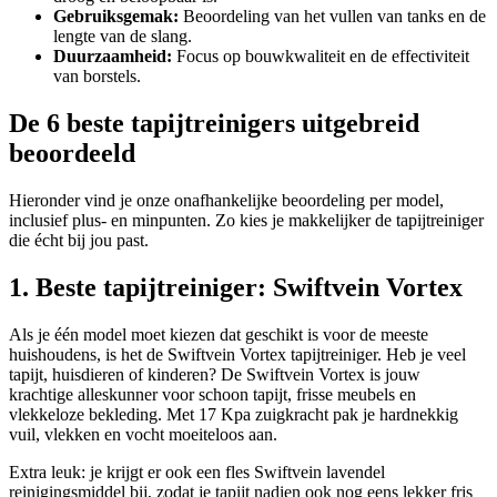
Gebruiksgemak
:
Beoordeling van het vullen van tanks en de
lengte van de slang.
Duurzaamheid
:
Focus op bouwkwaliteit en de effectiviteit
van borstels.
De 6 beste tapijtreinigers uitgebreid
beoordeeld
Hieronder vind je onze onafhankelijke beoordeling per model,
inclusief plus- en minpunten. Zo kies je makkelijker de tapijtreiniger
die écht bij jou past.
1. Beste tapijtreiniger: Swiftvein Vortex
Als je één model moet kiezen dat geschikt is voor de meeste
huishoudens, is het de Swiftvein Vortex tapijtreiniger. Heb je veel
tapijt, huisdieren of kinderen? De Swiftvein Vortex is jouw
krachtige alleskunner voor schoon tapijt, frisse meubels en
vlekkeloze bekleding. Met 17 Kpa zuigkracht pak je hardnekkig
vuil, vlekken en vocht moeiteloos aan.
Extra leuk: je krijgt er ook een fles Swiftvein lavendel
reinigingsmiddel bij, zodat je tapijt nadien ook nog eens lekker fris