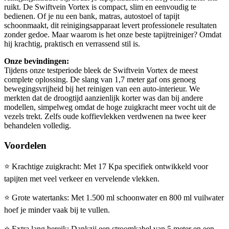
ruikt. De Swiftvein Vortex is compact, slim en eenvoudig te
bedienen. Of je nu een bank, matras, autostoel of tapijt
schoonmaakt, dit reinigingsapparaat levert professionele resultaten
zonder gedoe. Maar waarom is het onze beste tapijtreiniger? Omdat
hij krachtig, praktisch en verrassend stil is.
Onze bevindingen:
Tijdens onze testperiode bleek de Swiftvein Vortex de meest
complete oplossing. De slang van 1,7 meter gaf ons genoeg
bewegingsvrijheid bij het reinigen van een auto-interieur. We
merkten dat de droogtijd aanzienlijk korter was dan bij andere
modellen, simpelweg omdat de hoge zuigkracht meer vocht uit de
vezels trekt. Zelfs oude koffievlekken verdwenen na twee keer
behandelen volledig.
Voordelen
⭐
Krachtige zuigkracht: Met 17 Kpa specifiek ontwikkeld voor
tapijten met veel verkeer en vervelende vlekken.
⭐
Grote watertanks: Met 1.500 ml schoonwater en 800 ml vuilwater
hoef je minder vaak bij te vullen.
⭐
Extra lang bereik: Dankzij een stroomkabel van 5 meter en een