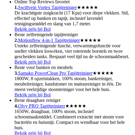
Online Top Reviews favoriet
1
.
Swiftvein Vortex Tapijtreiniger
★★★★★
De krachtigste zuigkracht (17 Kpa) voor diepe vlekken. Stil,
effectief op banken en tapijt, inclusief lavendel
reinigingsmiddel en slang van 1,7 meter.
Bekijk prijs bij Bol
Beste zelfreinigende tapijtreiniger
2
.
Motionflow 4-in-1 Tapijtreiniger
★★★★★
Unieke zelfreinigende functie, verwarmingsfunctie voor
sneller vlekken losweken, vier roterende borstels en twee
gescheiden tanks. Bespaart veel tijd na de schoonmaakbeurt.
Bekijk prijs bij Bol
Beste voor banken en meubels
3
.
Samako PowerClean Pro Tapijtreiniger
★★★★★
1800W, 8 opzetstukken, 100% stoom, bankreiniger,
meubelreiniger, handstomer en matrasreiniger in één. De
meest veelzijdige stoomreiniger voor het hele huis.
Bekijk prijs bij Bol
Beste draagbare reiniger
4
.
Olvy PRO Tapijtreiniger
★★★★★
1650W, draagbaar, 100% stoom, inclusief
schoonmaakmiddel. Combineert extractie met stoom voor
bacteriën en huismijt. Compact en wendbaar voor het hele
huis.
Bekijk prijs bij Bol