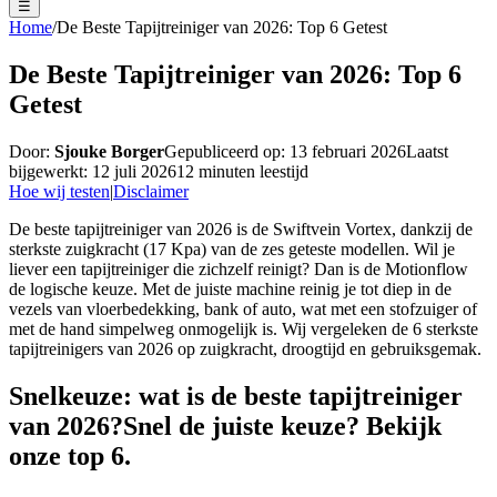
☰
Home
/
De Beste Tapijtreiniger van 2026: Top 6 Getest
De Beste Tapijtreiniger van 2026: Top 6
Getest
Door:
Sjouke Borger
Gepubliceerd op:
13 februari 2026
Laatst
bijgewerkt:
12 juli 2026
12
minuten leestijd
Hoe wij testen
|
Disclaimer
De beste tapijtreiniger van 2026 is de Swiftvein Vortex, dankzij de
sterkste zuigkracht (17 Kpa) van de zes geteste modellen. Wil je
liever een tapijtreiniger die zichzelf reinigt? Dan is de Motionflow
de logische keuze. Met de juiste machine reinig je tot diep in de
vezels van vloerbedekking, bank of auto, wat met een stofzuiger of
met de hand simpelweg onmogelijk is. Wij vergeleken de 6 sterkste
tapijtreinigers van 2026 op zuigkracht, droogtijd en gebruiksgemak.
Snelkeuze: wat is de beste tapijtreiniger
van 2026?
Snel de juiste keuze? Bekijk
onze top
6
.