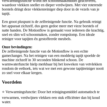
verwarmingsfunctie wordt het schoonmaakmiddel geactiveerd,
waardoor vlekken sneller en dieper verdwijnen. Met vier roterende
borstels dringt deze vlekkenreiniger diep door in de vezels van je
tapijt.
Een groot pluspunt is de zelfreinigende functie. Na gebruik reinigt
het apparaat zichzelf, dus geen gedoe meer met vieze borstels of
natte handen. De Motionflow is gemaakt voor iedereen die krachtig,
snel en slim wil schoonmaken, zonder rompslomp. Een ideale
reiniger voor tapijten én gestoffeerde meubels.
Onze bevindingen:
De zelfreinigende functie van de Motionflow is een echte
gamechanger. Na het reinigen van een modderig tapijt spoelde de
machine zichzelf in 30 seconden blinkend schoon. De
warmwaterfunctie hielp merkbaar bij het losweken van vetvlekken
rondom de eethoek, iets wat we met een gewone tapijtreiniger nooit
zo snel voor elkaar kregen.
Voordelen
⭐
Verwarmingsfunctie: Door het reinigingsmiddel automatisch te
verwarmen, verdwijnen vlekken een stuk efficiënter dan bij koud
water.