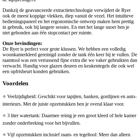
Dankzij de geavanceerde extractietechnologie verwijdert de Ryer
ook de meest koppige vlekken, diep vanuit de vezel. Het intuïtieve
bedieningspaneel en het ergonomische ontwerp maken hem prettig
in gebruik, ook bij langere sessies. En met het lange snoer ben je
niet gebonden aan één stopcontact per ruimte.
Onze bevindingen:
De Ryer is perfect voor grote klussen. We hebben een volledig
woonkamerkleed gereinigd zonder de tank één keer bij te vullen. De
raamtool was een verrassend fijne extra die we vaker gebruikten dan
verwacht. Handig voor glazen deuren en keukentegels die ook wel
een opfrisbeurt konden gebruiken.
Voordelen
⭐
Veelzijdigheid: Geschikt voor tapijten, banken, gordijnen en auto-
interieurs. Met de juiste opzetstukken ben je overal klaar voor.
⭐
3 liter watertank: Daarmee reinig je een groot kleed of hele kamer
zonder onderbreking voor het bijvullen.
⭐
Vijf opzetstukken inclusief raam- en tegeltool: Meer dan alleen