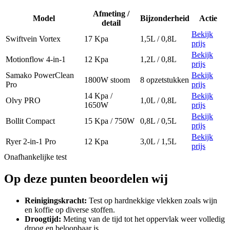
Afmeting /
Model
Bijzonderheid
Actie
detail
Bekijk
Swiftvein Vortex
17 Kpa
1,5L / 0,8L
prijs
Bekijk
Motionflow 4-in-1
12 Kpa
1,2L / 0,8L
prijs
Samako PowerClean
Bekijk
1800W stoom
8 opzetstukken
Pro
prijs
14 Kpa /
Bekijk
Olvy PRO
1,0L / 0,8L
1650W
prijs
Bekijk
Bollit Compact
15 Kpa / 750W
0,8L / 0,5L
prijs
Bekijk
Ryer 2-in-1 Pro
12 Kpa
3,0L / 1,5L
prijs
Onafhankelijke test
Op deze punten beoordelen wij
Reinigingskracht
:
Test op hardnekkige vlekken zoals wijn
en koffie op diverse stoffen.
Droogtijd
:
Meting van de tijd tot het oppervlak weer volledig
droog en beloopbaar is.